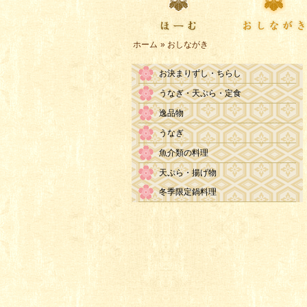
index
menu
ホーム
» おしながき
お決まりずし・ちらし
うなぎ・天ぷら・定食
逸品物
うなぎ
魚介類の料理
天ぷら・揚げ物
冬季限定鍋料理