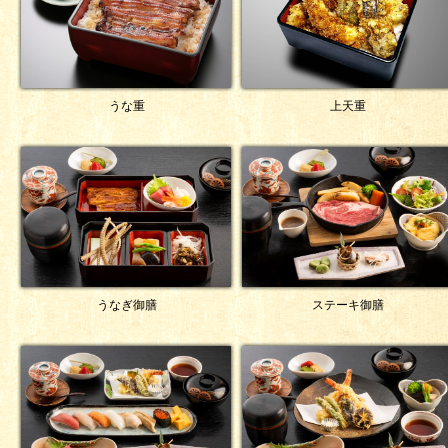
うな重
上天重
うなぎ御膳
ステーキ御膳