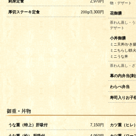
刺身定食
2,970円
物・デザート
厚切ステーキ定食
3,300円
200g/
花御膳
茶わん蒸し・う
デザート
小丼御膳
ミニ天丼/かき揚
ミニちらし/鉄
ミニうな丼
茶わん蒸し・ざ
幕の内弁当(刺
わらべ弁当
寿司入りお子
うな重（特上）肝吸付
7,150円
カツ重（ヒレ
うな重（松） 肝吸付
4,950円
カツ重（ロー