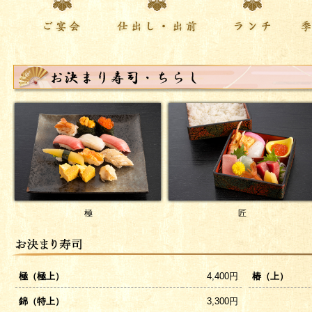
party
delivery
lunch
se
極
匠
極（極上）
4,400円
椿（上）
錦（特上）
3,300円