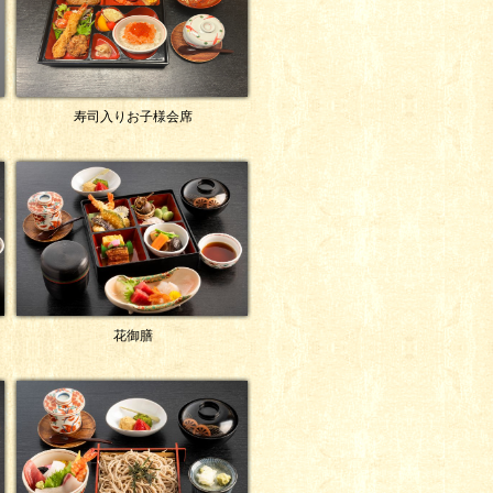
寿司入りお子様会席
花御膳