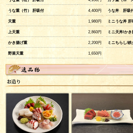
うな重（竹） 肝吸付
4,400円
うな丼 肝吸
天重
1,980円
ミニうな丼 肝
上天重
2,860円
ミニ天丼/かき
かき揚げ重
2,200円
ミニちらし/鉄
野菜天重
1,650円