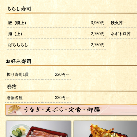
匠（特上）
3,960円
鉄火丼
海（上）
2,750円
ネギトロ丼
ばらちらし
2,750円
握り寿司1貫
220円～
巻物各種
330円～