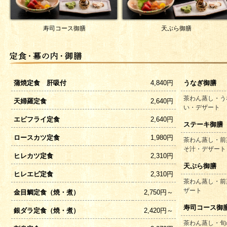
寿司コース御膳
天ぷら御膳
蒲焼定食 肝吸付
4,840円
うなぎ御膳
茶わん蒸し・う
天婦羅定食
2,640円
い・デザート
エビフライ定食
2,640円
ステーキ御膳
ロースカツ定食
1,980円
茶わん蒸し・前
そ汁・デザート
ヒレカツ定食
2,310円
天ぷら御膳
ヒレエビ定食
2,310円
茶わん蒸し・前
ザート
金目鯛定食（焼・煮）
2,750円～
寿司コース御
銀ダラ定食（焼・煮）
2,420円～
茶わん蒸し・旬