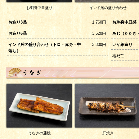
お刺身中皿盛り
インド鮪の盛り合わせ
お造り3品
1,760円
お刺身中皿盛（
お造り6品
3,520円
あじ（たたき
インド鮪の盛り合わせ（トロ・赤身・中
3,300円
いか細造り
落ち）
地だこ
うなぎの蒲焼
肝焼き