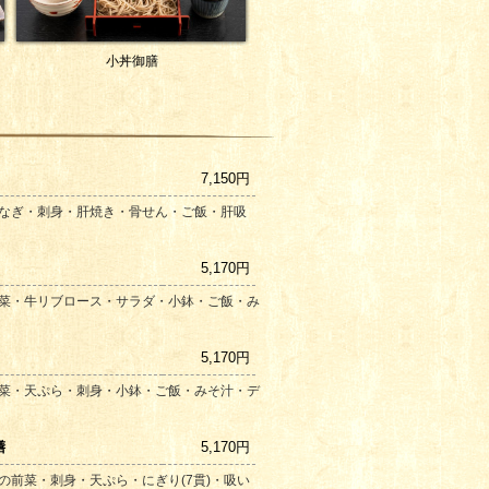
小丼御膳
7,150円
なぎ・刺身・肝焼き・骨せん・ご飯・肝吸
5,170円
菜・牛リブロース・サラダ・小鉢・ご飯・み
5,170円
菜・天ぷら・刺身・小鉢・ご飯・みそ汁・デ
膳
5,170円
の前菜・刺身・天ぷら・にぎり(7貫)・吸い