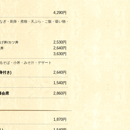
4,290円
なぎ・刺身・煮物・天ぷら・ご飯・吸い物・
2,530円
げ丼/カツ丼
2,640円
火丼
3,630円
るそば・小丼・みそ汁・デザート
身付き)
2,640円
1,540円
様会席
2,860円
）
1,870円
ス）
1,540円