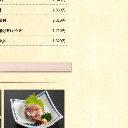
付
2,860円
吸付
2,310円
揚げ丼/カツ丼
1,210円
火丼
1,320円