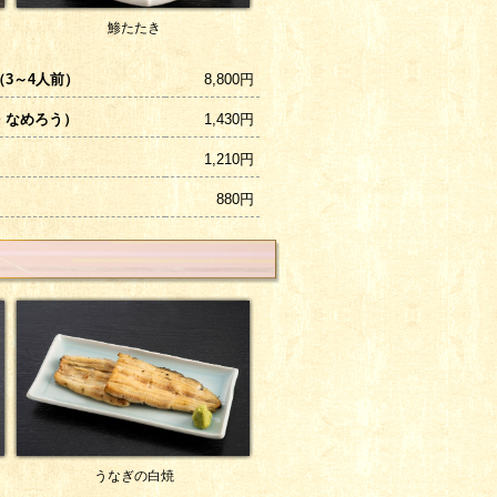
鯵たたき
3～4人前）
8,800円
・なめろう）
1,430円
1,210円
880円
うなぎの白焼