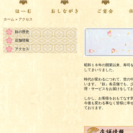
index
menu
party
deliv
ホーム
» アクセス
奴の歴史
店舗情報
アクセス
昭和１８年の開業以来、寿司
してまいりました。
時代が変わるにつれて、世の
います。『奴』各店舗でも、
理・サービスをお届けをして
しかし、お客様をおもてなす
今後も変わる事なく皆様に幸
ております。